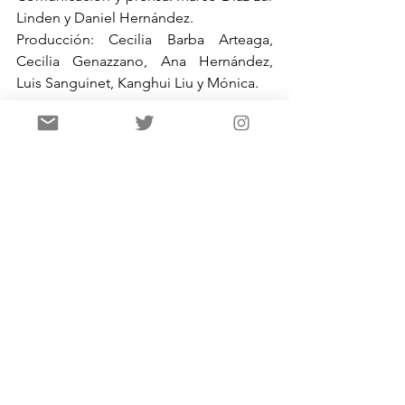
Linden y Daniel Hernández.
Producción: Cecilia Barba Arteaga, 
Cecilia Genazzano, Ana Hernández, 
Luis Sanguinet, Kanghui Liu y Mónica.
Conferencias y mesas redondas
John Mraz (Benemérita Universidad 
Autónoma de Puebla): «Memorias 
del subdesarrollo: estilo visual y 
representación histórica.
Pepe Naranjo, Loueila Mint El 
Mamy y Samuel Toledano: 
«Crónicas desde la frontera».
Valeria Camporessi (Filmoteca 
Española), Ricardo Cantor 
(Cinemateca de Bogotá), María 
José Santacreu (Cinemateca 
Uruguaya) y Paula Félix-Didier 