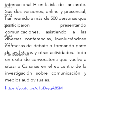
internacional H en la isla de Lanzarote. 
2025
Sus dos versiones, online y presencial, 
2024
han reunido a más de 500 personas que 
participaron presentando 
2023
comunicaciones, asistiendo a las 
2022
diversas conferencias, involucrándose 
2021
en mesas de debate o formando parte 
de 
wokshops
 y otras actividades. Todo 
Publicaciones
un éxito de convocatoria que vuelve a 
situar a Canarias en el epicentro de la 
investigación sobre comunicación y 
medios audiovisuales.
https://youtu.be/g1pDyyqA8SM