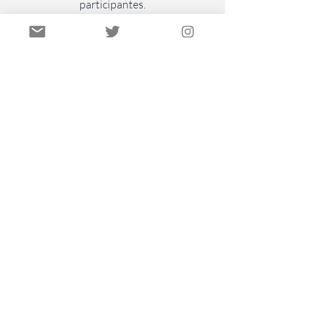
participantes.
2021, I edición
Representaciones de
España y Latinoamérica
en producciones
audiovisuales
Editoras
Eva Hernández Martínez
Rosario Sánchez Vilela