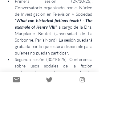
Primera sesión (29/10/25): 
Conversatorio organizado por el Núcleo 
de Investigación en Televisión y Sociedad 
“What can historical fictions teach? - The 
example of Henry VIII”
 a cargo de la Dra. 
Marjolaine Boutet (Unversidad de La 
Sorbonne, Paris Nord). La sesión quedará 
grabada por lo que estará disponible para 
quienes no puedan participar.
Segunda sesión (30/10/25): Conferencia 
sobre usos sociales de la ficción 
audiovisual a cargo de la responsable del 
Seminario. Presentación de los asistentes. 
Inicio del debate. La sesión quedará 
grabada por lo que estará disponible para 
quienes no puedan participar.
Tercera sesión (31/10/25). Debate sobre 
el tema, discusión de ideas preliminares y 
lineamientos para la preparación del libro 
colectivo.
Horario: