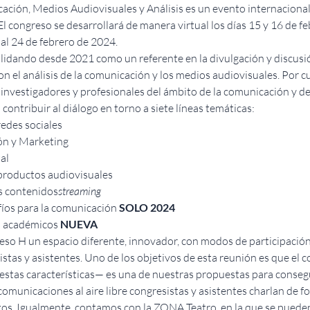
ción, Medios Audiovisuales y Análisis es un evento internacional
l congreso se desarrollará de manera virtual los días 15 y 16 de fe
 al 24 de febrero de 2024.
lidando desde 2021 como un referente en la divulgación y discusión
n el análisis de la comunicación y los medios audiovisuales. Por c
investigadores y profesionales del ámbito de la comunicación y de 
ontribuir al diálogo en torno a siete líneas temáticas:
redes sociales
ón y Marketing
al
 productos audiovisuales
us contenidos
streaming
íos para la comunicación 
SOLO 2024
 académicos 
NUEVA
eso H un espacio diferente, innovador, con modos de participació
istas y asistentes. Uno de los objetivos de esta reunión es que el
stas características— es una de nuestras propuestas para conseguir 
omunicaciones al aire libre congresistas y asistentes charlan de
tos. Igualmente, contamos con la ZONA Teatro, en la que se pueden