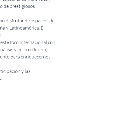
o de prestigiosos 
n disfrutar de espacios de 
ña y Latinoamérica. El 
l.
este foro internacional con 
isis y en la reflexión, 
iento para enriquecernos 
cipación y las 
a: 