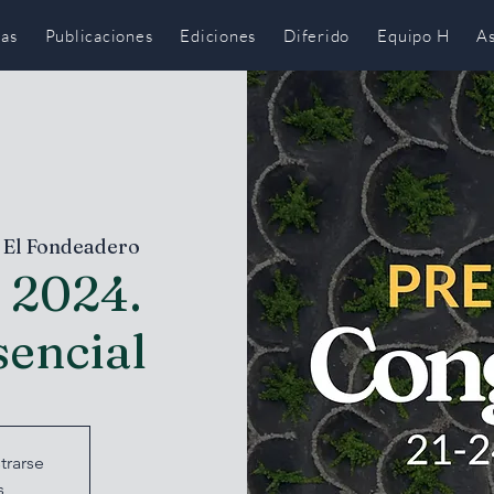
has
Publicaciones
Ediciones
Diferido
Equipo H
As
 El Fondeadero
 2024.
sencial
trarse
s