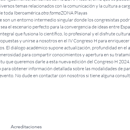
ersos temas relacionados con la comunicación y la cultura a carg
de toda Iberoamérica.
otra forma
ZONA Playas
te son un entorno intermedio singular donde los congresistas podrá
 sea el escenario perfecto para la convergencia de ideas entre Espa
egral que fusiona lo científico, lo profesional y el disfrute cultura
opuestas y unirse a nosotros en el IV Congreso H para enriquecer 
s. El diálogo académico supone actualización, profundidad en el anál
enerosidad para compartir conocimientos y apertura en su tratam
itu que queremos darle a esta nueva edición del Congreso H 2024.
para obtener información detallada sobre las modalidades de parti
evento. No dude en contactar con nosotros si tiene alguna consult
Acreditaciones