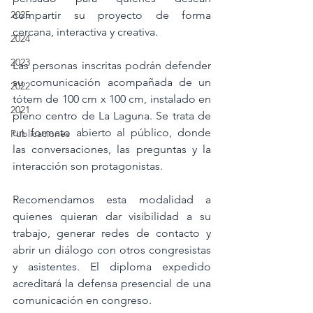
2025
compartir su proyecto de forma 
cercana, interactiva y creativa.
2024
2023
Las personas inscritas podrán defender 
su comunicación acompañada de un 
2022
tótem de 100 cm x 100 cm, instalado en 
2021
pleno centro de La Laguna. Se trata de 
un formato abierto al público, donde 
Publicaciones
las conversaciones, las preguntas y la 
interacción son protagonistas.
Recomendamos esta modalidad a 
quienes quieran dar visibilidad a su 
trabajo, generar redes de contacto y 
abrir un diálogo con otros congresistas 
y asistentes. El diploma expedido 
acreditará la defensa presencial de una 
comunicación en congreso.