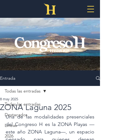
Entrada
Todas las entradas
8 may 2025
Todas las entradas
ZONA Laguna 2025
Destacados
Una de las modalidades presenciales 
del Congreso H es la ZONA Playas —
Líneas
este año ZONA Laguna—, un espacio 
2026
pensado para quienes desean 