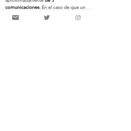
aproximadamente
 de 5 
comunicaciones
. En el caso de que un 
tótem tenga varios autores, todos 
podrán intervenir en la presentación 
respetando el tiempo asignado a su 
tótem.
En total, la duración no superará la 
hora y media. Con posterioridad, es 
habitual que los ponentes se reúnan 
en alguno de los locales cercanos para 
seguir charlando sobre sus proyectos.
La ZONA Laguna es una 
modalidad 
abierta
, es decir, cualquier persona del 
congreso o de fuera de él podrá 
escuchar las comunicaciones de los 
congresistas.
Metodología de presentación
Los congresistas deben presentarse, 