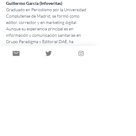
Guillermo García (Infoveritas)
Graduado en Periodismo por la Universidad 
Complutense de Madrid, se formó como 
editor, corrector y en marketing digital. 
Aunque su experiencia principal es en 
información y comunicación sanitarias en 
Grupo Paradigma y Editorial DAE, ha 
trabajado en diferentes ámbitos: cultura y 
deportes.
Aunque sus primeros pinitos como periodista 
fueron en Planeta Deporte, más adelante 
pudo dedicarse a una de sus pasiones: el cine. 
En Ciempiés Magazine aprendió a escribir 
críticas y a hacer reportajes en profundidad 
de sus películas y series favoritas. Más 
adelante se incorporó al mundo del libro en el 
departamento de comunicación en la editorial, 
dedicada a ciencias de la salud, en la que 
estuvo cinco años en los que se curtió con 
noticias, reportajes y entrevistas que le han 
llevado a conocer el lado humano y científico 