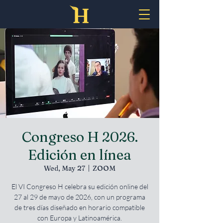
Congreso H 2026.
Edición en línea
Wed, May 27
  |  
ZOOM
El VI Congreso H celebra su edición online del
27 al 29 de mayo de 2026, con un programa
de tres días diseñado en horario compatible
con Europa y Latinoamérica.