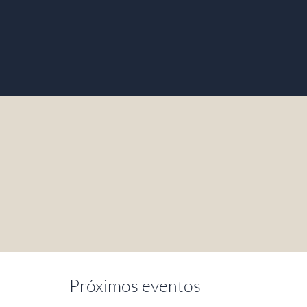
presencial para fomentar el intercamb
conocimiento y el trabajo en red entr
medios y proyectos culturales.
Próximos eventos