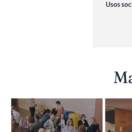
Usos soc
M​