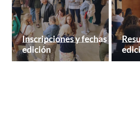
Inscripciones y fechas VI
Resu
edición
edic