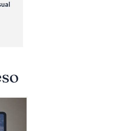
sual
eso