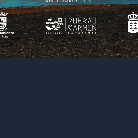
PATROCINADORES 2026
El Congreso Internacional H —ante
Hermes— es un encuentro académico 
referencia en el ámbito de la comunic
audiovisuales. Reúne cada año a inves
docentes, profesionales y estudiante
Latinoamérica y otras regiones del 
por un mismo idioma: el español.
Cele
Canarias, el Congreso H combina la m