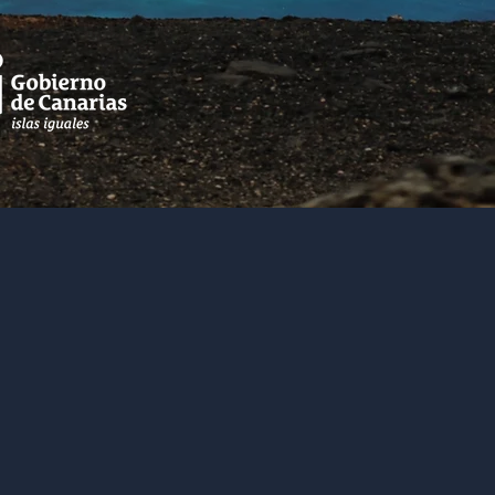
riormente Congreso
y profesional de
ación y los medios
tigadores,
s de España,
mundo, conectados
brado en las Islas
odalidad en línea y