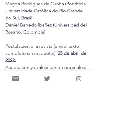
Magda Rodrigues da Cunha
 (
Pontifícia 
Universidade Católica do Rio Grande 
do Sul, Brasil)
Daniel Barredo Ibañez (Universidad del 
Rosario, Colombia)
Postulación a la revista (enviar texto 
completo sin maquetar): 
25 de abril de 
2022. 
Aceptación y evaluación de originales: 
20 de mayo de 2022.
Publicación del monográfico: 
septiembre de 2022
Normas de estilo (mirar en la web de 
aDResearch): 
https://www.esic.edu/adresearch/norma
s-de-publicacion