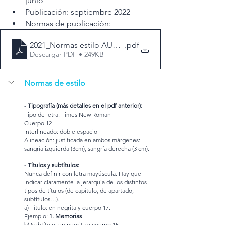
junio
Publicación: septiembre 2022
Normas de publicación:
2021_Normas estilo AUTORES_r
.pdf
Descargar PDF • 249KB
Normas de estilo
- Tipografía (más detalles en el pdf anterior):
Tipo de letra: Times New Roman
Cuerpo 12
Interlineado: doble espacio
Alineación: justificada en ambos márgenes: 
sangría izquierda (3cm), sangría derecha (3 cm).
- Títulos y subtítulos: 
Nunca definir con letra mayúscula. Hay que 
indicar claramente la jerarquía de los distintos 
tipos de títulos (de capítulo, de apartado, 
subtítulos…). 
a) Título: en negrita y cuerpo 17.
Ejemplo: 
1. Memorias
b) Subtítulo: en negrita y cuerpo 15.