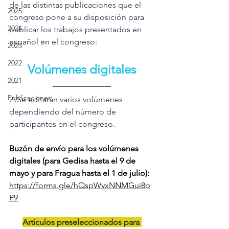
de las distintas publicaciones que el 
2025
congreso pone a su disposición para 
2024
publicar los trabajos presentados en 
español en el congreso:
2023
2022
Volúmenes digitales
2021
Publicaciones
⚠️Se editarán varios volúmenes 
dependiendo del número de 
participantes en el congreso.
Buzón de envío para los volúmenes 
digitales (para Gedisa hasta el 9 de 
mayo y para Fragua hasta el 1 de julio): 
https://forms.gle/hQspWvxNNMGui8p
P9
Artículos preseleccionados para 