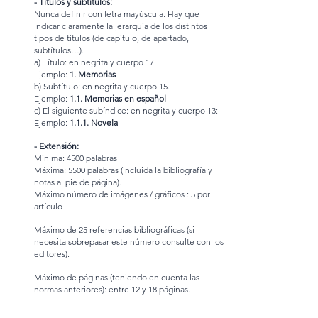
- Títulos y subtítulos: 
Nunca definir con letra mayúscula. Hay que 
indicar claramente la jerarquía de los distintos 
tipos de títulos (de capítulo, de apartado, 
subtítulos…). 
a) Título: en negrita y cuerpo 17.
Ejemplo: 
1. Memorias
b) Subtítulo: en negrita y cuerpo 15.
Ejemplo: 
1.1. Memorias en español
c) El siguiente subíndice: en negrita y cuerpo 13:
Ejemplo: 
1.1.1. Novela
- Extensión:
Mínima: 4500 palabras
Máxima: 5500 palabras (incluida la bibliografía y 
notas al pie de página).
Máximo número de imágenes / gráficos : 5 por 
artículo
Máximo de 25 referencias bibliográficas (si 
necesita sobrepasar este número consulte con los 
editores).
Máximo de páginas (teniendo en cuenta las 
normas anteriores): entre 12 y 18 páginas.